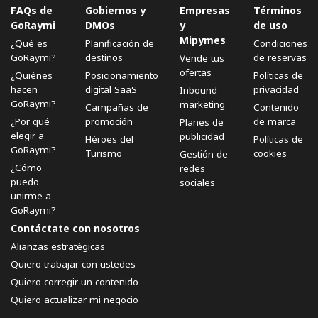
FAQs de
Gobiernos y
Empresas
Términos
GoRaymi
DMOs
y
de uso
Mipymes
¿Qué es
Planificación de
Condiciones
GoRaymi?
destinos
de reservas
Vende tus
ofertas
¿Quiénes
Posicionamiento
Políticas de
hacen
digital SaaS
privacidad
Inbound
GoRaymi?
marketing
Campañas de
Contenido
¿Por qué
promoción
de marca
Planes de
elegir a
publicidad
Héroes del
Políticas de
GoRaymi?
Turismo
cookies
Gestión de
¿Cómo
redes
puedo
sociales
unirme a
GoRaymi?
Contáctate con nosotros
Alianzas estratégicas
Quiero trabajar con ustedes
Quiero corregir un contenido
Quiero actualizar mi negocio