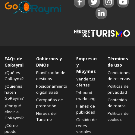
duros para el
choclomote
o se molían para
elaborar esa delicia culinaria que es e
l chumal o
humit
a. Con la harina se elaboraba chicha y
excelente vinagre, y de las cañas tiernas se obtenía
una miel de buena calidad.
.En el Litoral y en la Amazonía los
granos
,
hortalizas
,
marisco
s, t
ubérculos
,
frutas
FAQs de
Gobiernos y
Empresas
Términos
tropicales
y andinas se integran para poder
GoRaymi
DMOs
y
de uso
realizar la preparaciones ancestrales, que guardan
Mipymes
¿Qué es
Planificación de
Condiciones
sigilosamente cada comunidad.
GoRaymi?
destinos
de reservas
Vende tus
ofertas
¿Quiénes
Posicionamiento
Políticas de
A través de una muestra gastronómica, se puede
hacen
digital SaaS
privacidad
Inbound
difundir la
riqueza cultura
l de un pueblo, su
GoRaymi?
marketing
Campañas de
Contenido
manera de vivir, su
costumbres y tradiciones
.
¿Por qué
promoción
de marca
Planes de
Siendo el arte culinario un eje potencial para
elegir a
publicidad
Héroes del
Políticas de
promocionar el
turismo en el Ecuado
r, estos
GoRaymi?
Turismo
cookies
Gestión de
recorridos no solo te permitirá satisfacer tu
¿Cómo
redes
puedo
sociales
paladar, sino que a través de tu viaje podrás tener