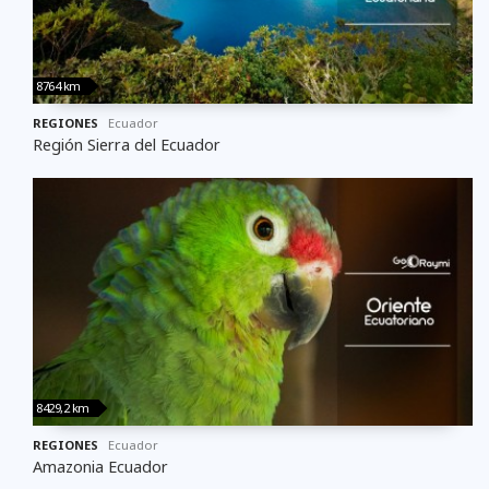
8764 km
REGIONES
Ecuador
Región Sierra del Ecuador
8429,2 km
REGIONES
Ecuador
Amazonia Ecuador