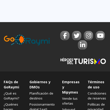
FAQs de
Gobiernos y
Empresas
Términos
GoRaymi
DMOs
y
de uso
Mipymes
¿Qué es
Planificación de
Condiciones
GoRaymi?
destinos
de reservas
Vende tus
ofertas
¿Quiénes
Posicionamiento
Políticas de
hacen
digital SaaS
privacidad
Inbound