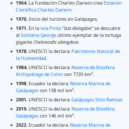
1964.
La Fundación Charles Darwin crea
Estación
Científica Charles Darwin
.
1970.
Inicio del turismo en Galápagos.
1971.
En la
isla Pinta
"
Isla Abingdon"
se descubre
al
Solitario George
último ejemplar de la tortuga
gigante
Chelonoidis abingdoni.
1978.
UNESCO la declara:
Patrimonio Natural de
la Humanidad
.
1984.
UNESCO la declara:
Reserva de Biosfera
Archipiélago de Colón
con 7720 km².
1998.
Ecuador la declara:
Reserva Marina de
Galápagos
con 138 mil km².
2001.
UNESCO la declara:
Galápagos Sitio Ramsar
.
2019.
UNESCO la declara:
Reserva de Biosfera
Galápagos
con 146 mil km².
2022.
Ecuador la declara:
Reserva Marina de