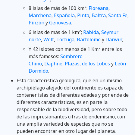
8 islas de más de 100 km²:
Floreana
,
Marchena
,
Española
,
Pinta
,
Baltra
,
Santa Fe
,
Pinzón
y
Genovesa
.
6 islas de más de 1 km²;
Rábida
,
Seymur
norte
,
Wolf
,
Tortuga
,
Bartolomé
y
Darwin
;
Y 42 islotes con menos de 1 Km² entre los
más famosos:
Sombrero
Chino
,
Daphne
,
Plazas
,
de los Lobos
y
León
Dormido
.
Esta característica geológica, que en un mismo
archipiélago alejado del continente es capaz de
contener islas de diferentes edades y por ende de
diferentes características, es en parte la
responsable de la biodiversidad, pero sobre todo
de las impresionantes cifras de endemismo, con
una amplia variedad de especies que no se
pueden encontrar en otro lugar del planeta.