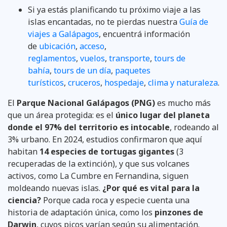
Si ya estás planificando tu próximo viaje a las
islas encantadas, no te pierdas nuestra
Guía de
viajes a Galápagos
, encuentrá información
de
ubicación
,
acceso
,
reglamentos
,
vuelos
,
transporte
,
tours de
bahía
,
tours de un día
,
paquetes
turísticos
,
cruceros
,
hospedaje
,
clima y naturaleza
.
El
Parque Nacional Galápagos (PNG)
es mucho más
que un área protegida: es el
único lugar del planeta
donde el 97% del territorio es intocable
, rodeando al
3% urbano. En 2024, estudios confirmaron que aquí
habitan
14 especies de tortugas gigantes
(3
recuperadas de la extinción), y que sus volcanes
activos, como La Cumbre en Fernandina, siguen
moldeando nuevas islas.
¿Por qué es vital para la
ciencia?
Porque cada roca y especie cuenta una
historia de adaptación única, como los
pinzones de
Darwin
, cuyos picos varían según su alimentación.