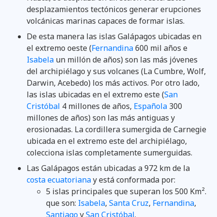
desplazamientos tectónicos generar erupciones
volcánicas marinas capaces de formar islas.
De esta manera las islas Galápagos ubicadas en
el extremo oeste (
Fernandina
600 mil años e
Isabela
un millón de años) son las más jóvenes
del archipiélago y sus volcanes (La Cumbre, Wolf,
Darwin, Acebedo) los más activos. Por otro lado,
las islas ubicadas en el extremo este (
San
Cristóbal
4 millones de años,
Española
300
millones de años) son las más antiguas y
erosionadas. La cordillera sumergida de Carnegie
ubicada en el extremo este del archipiélago,
colecciona islas completamente sumerguidas.
Las Galápagos están ubicadas a 972 km de la
costa ecuatoriana
y está conformada por:
5 islas principales que superan los 500 Km².
que son:
Isabela
,
Santa Cruz
,
Fernandina
,
Santiago
y
San Cristóbal
.