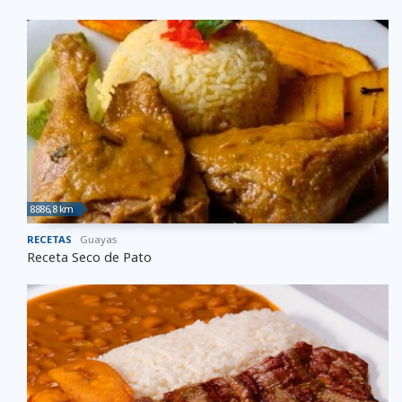
8886,8 km
RECETAS
Guayas
Receta Seco de Pato