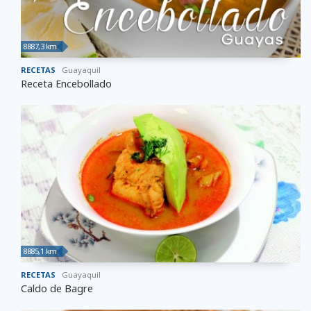
8887,3 km
RECETAS
Guayaquil
Receta Encebollado
8885,1 km
RECETAS
Guayaquil
Caldo de Bagre