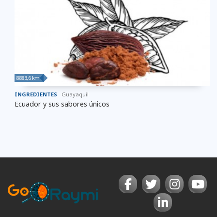
8883,6 km
INGREDIENTES
Guayaquil
Ecuador y sus sabores únicos