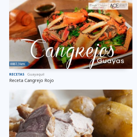
8887,3 km
RECETAS
Guayaquil
Receta Cangrejo Rojo