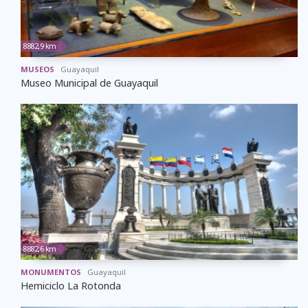
8882,9 km
MUSEOS
Guayaquil
Museo Municipal de Guayaquil
8882,6 km
MONUMENTOS
Guayaquil
Hemiciclo La Rotonda