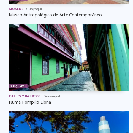
MUSEOS
Guayaquil
Museo Antropológico de Arte Contemporáneo
8882,1 km
CALLES Y BARRIOS
Guayaquil
Numa Pompilio Llona