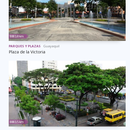
8883,8 km
PARQUES Y PLAZAS
Guayaquil
Plaza de la Victoria
8883,5 km