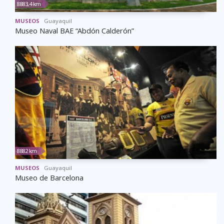
8883,4 km
MUSEOS
Guayaquil
Museo Naval BAE “Abdón Calderón”
8882 km
MUSEOS
Guayaquil
Museo de Barcelona