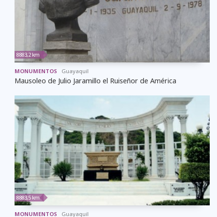
8883,2 km
MONUMENTOS
Guayaquil
Mausoleo de Julio Jaramillo el Ruiseñor de América
8883,5 km
MONUMENTOS
Guayaquil