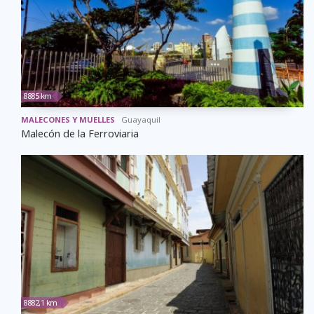
8885 km
MALECONES Y MUELLES
Guayaquil
Malecón de la Ferroviaria
8882,1 km