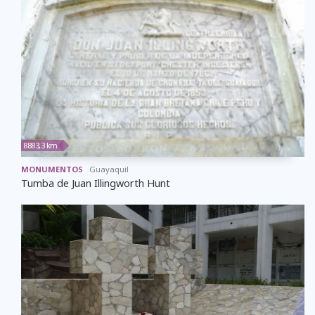
8883,3 km
MONUMENTOS
Guayaquil
Tumba de Juan Illingworth Hunt