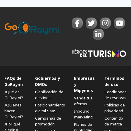
FAQs de
Gobiernos y
Empresas
Términos
GoRaymi
DMOs
y
de uso
Mipymes
¿Qué es
Planificación de
Condiciones
GoRaymi?
destinos
de reservas
Vende tus
ofertas
¿Quiénes
Posicionamiento
Políticas de
hacen
digital SaaS
privacidad
Inbound
GoRaymi?
marketing
Campañas de
Contenido
¿Por qué
promoción
de marca
Planes de
elegir a
publicidad