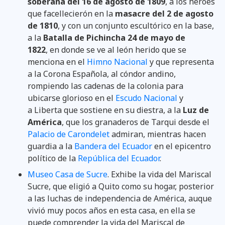
soberana del 16 de agosto de 1809
, a los héroes
que facellecierón en la
masacre del 2 de agosto
de 1810
, y con un conjunto escultórico en la base,
a la
Batalla de Pichincha 24 de mayo de
1822
,
en donde se ve al león herido que se
menciona en el
Himno Nacional
y que representa
a la Corona Española, al cóndor andino,
rompiendo las cadenas de la colonia para
ubicarse glorioso en el
Escudo Nacional
y
a Liberta que sostiene en su diestra, a la
Luz de
América
, que los granaderos de Tarqui desde el
Palacio de Carondelet
admiran, mientras hacen
guardia a la
Bandera del Ecuador
en el epicentro
político de la
República del Ecuador
.
Museo Casa de Sucre
. Exhibe la vida del Mariscal
Sucre, que eligió a Quito como su hogar, posterior
a las luchas de independencia de América, auque
vivió muy pocos años en esta casa, en ella se
puede comprender la vida del Mariscal de