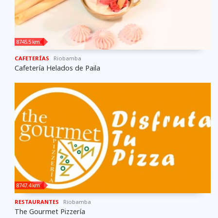
8745.5 km
CAFETERÍAS
Riobamba
Cafetería Helados de Paila
8747.4 km
RESTAURANTES
Riobamba
The Gourmet Pizzería