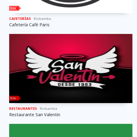
0 m
CAFETERÍAS
Riobamba
Cafetería Café Paris
0 m
RESTAURANTES
Riobamba
Restaurante San Valentin