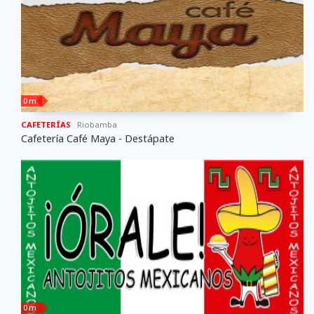
0 m
CAFETERÍAS
Riobamba
Cafetería Café Maya - Destápate
0 m