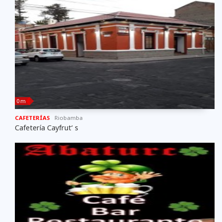
0 m
CAFETERÍAS
Riobamba
Cafetería Cayfrut‘ s