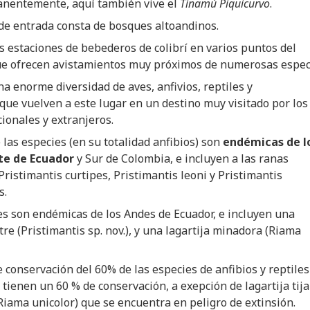
nentemente, aquí también vive el
Tinamú Piquicurvo
.
de entrada consta de bosques altoandinos.
 estaciones de bebederos de colibrí en varios puntos del
ue ofrecen avistamientos muy próximos de numerosas espec
a enorme diversidad de aves, anfivios, reptiles y
ue vuelven a este lugar en un destino muy visitado por los
cionales y extranjeros.
 las especies (en su totalidad anfibios) son
endémicas de l
te de Ecuador
y Sur de Colombia, e incluyen a las ranas
 Pristimantis curtipes, Pristimantis leoni y Pristimantis
s.
s son endémicas de los Andes de Ecuador, e incluyen una
tre (Pristimantis sp. nov.), y una lagartija minadora (Riama
e conservación del 60% de las especies de anfibios y reptiles
 tienen un 60 % de conservación, a exepción de lagartija tija
iama unicolor) que se encuentra en peligro de extinsión.