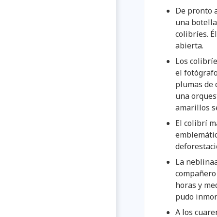
De pronto a
una botella
colibríes. 
abierta.
Los colibrí
el fotógraf
plumas de c
una orquest
amarillos s
El colibrí 
emblemática
deforestaci
La neblinaa
compañero q
horas y med
pudo inmort
A los cuare