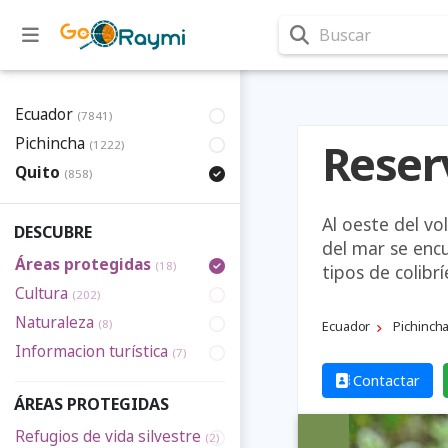
Buscar
Ecuador
(7841)
Pichincha
Reser
(1222)
Quito
(858)
Al oeste del vo
DESCUBRE
del mar se encu
Áreas protegidas
(18)
tipos de colibrí
Cultura
(202)
Naturaleza
(8)
Ecuador
Pichinch
Informacion turística
(7)
Contactar
ÁREAS PROTEGIDAS
Refugios de vida silvestre
(2)