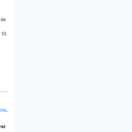
 de
 10.
ino
,
var