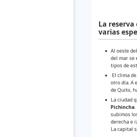
La reserva
varias espe
Al oeste de
del mar se 
tipos de es
El clima de
otro día. A
de Quito, h
La ciudad q
Pichincha
.
subimos los
derecha e i
La capital 