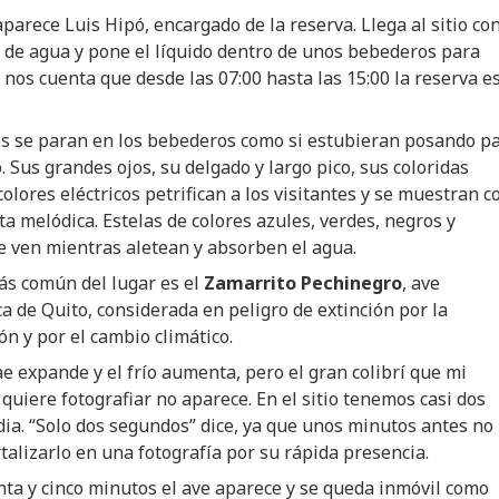
parece Luis Hipó, encargado de la reserva. Llega al sitio co
 de agua y pone el líquido dentro de unos bebederos para
Él nos cuenta que desde las 07:00 hasta las 15:00 la reserva e
es se paran en los bebederos como si estubieran posando p
o. Sus grandes ojos, su delgado y largo pico, sus coloridas
olores eléctricos petrifican a los visitantes y se muestran 
a melódica. Estelas de colores azules, verdes, negros y
e ven mientras aletean y absorben el agua.
más común del lugar es el
Zamarrito Pechinegro
, ave
 de Quito, considerada en peligro de extinción por la
ón y por el cambio climático.
e expande y el frío aumenta, pero el gran colibrí que mi
uiere fotografiar no aparece. En el sitio tenemos casi dos
ia. “Solo dos segundos” dice, ya que unos minutos antes no
alizarlo en una fotografía por su rápida presencia.
nta y cinco minutos el ave aparece y se queda inmóvil como