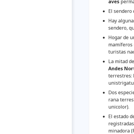
aves
perma
El sendero 
Hay algunas
sendero, q
Hogar de un
mamíferos q
turistas na
La mitad de
Andes Nor
terrestres:
unistrigatu
Dos especie
rana terres
unicolor).
El estado d
registradas
minadora (R