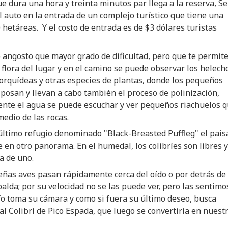
e dura una hora y treinta minutos par llega a la reserva, Se
l auto en la entrada de un complejo turístico que tiene una
 hetáreas. Y el costo de entrada es de $3 dólares turistas
angosto que mayor grado de dificultad, pero que te permit
 flora del lugar y en el camino se puede observar los helech
orquídeas y otras especies de plantas, donde los pequeños
 posan y llevan a cabo también el proceso de polinización,
ente el agua se puede escuchar y ver pequeños riachuelos 
medio de las rocas.
 último refugio denominado "Black-Breasted Puffleg" el pais
e en otro panorama. En el humedal, los colibríes son libres y
a de uno.
ñas aves pasan rápidamente cerca del oído o por detrás de
alda; por su velocidad no se las puede ver, pero las sentimo
o toma su cámara y como si fuera su último deseo, busca
 al Colibrí de Pico Espada, que luego se convertiría en nuest