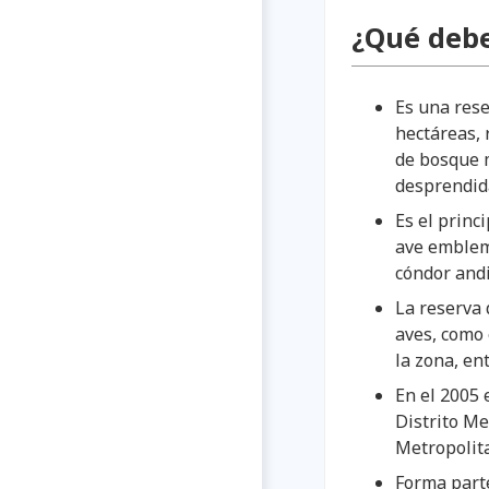
¿Qué debe
Es una rese
hectáreas, 
de bosque m
desprendida
Es el princ
ave emblem
cóndor andi
La reserva 
aves, como 
la zona, en
En el 2005 
Distrito Me
Metropolit
Forma parte