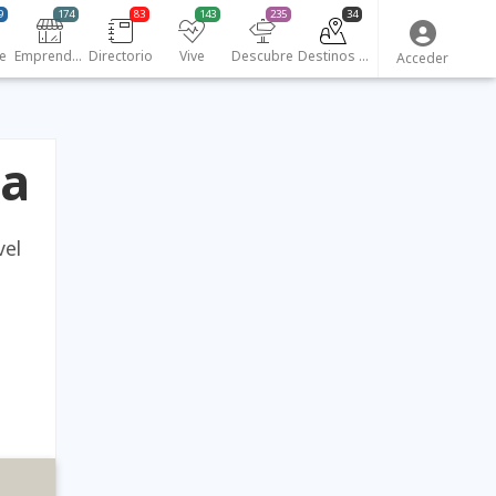
9
174
83
143
235
34
e
Emprendedores
Directorio
Vive
Descubre
Destinos turísticos
Acceder
ha
vel