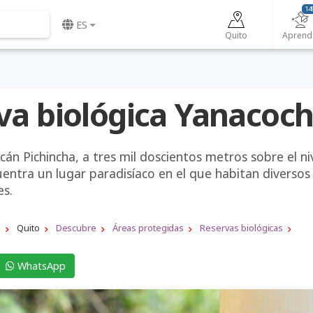
14
ES
Quito
Aprend
va biológica Yanacoc
lcán Pichincha, a tres mil doscientos metros sobre el ni
entra un lugar paradisíaco en el que habitan diversos
es.
a
Quito
Descubre
Áreas protegidas
Reservas biológicas
WhatsApp