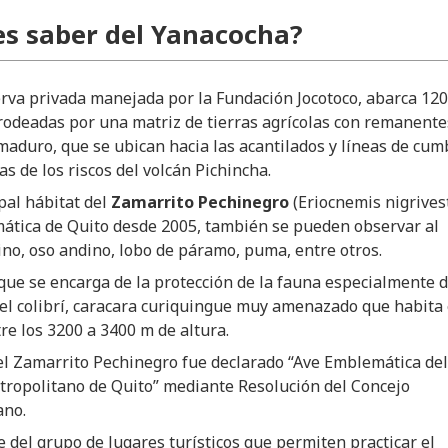
s saber del Yanacocha?
rva privada manejada por la Fundación Jocotoco, abarca 12
rodeadas por una matriz de tierras agrícolas con remanente
aduro, que se ubican hacia las acantilados y líneas de cum
s de los riscos del volcán Pichincha.
ipal hábitat del
Zamarrito Pechinegro
(Eriocnemis nigrivest
ática de Quito desde 2005, también se pueden observar al
no, oso andino, lobo de páramo, puma, entre otros.
que se encarga de la protección de la fauna especialmente 
el colibrí, caracara curiquingue muy amenazado que habita
tre los 3200 a 3400 m de altura.
el Zamarrito Pechinegro fue declarado “Ave Emblemática del
tropolitano de Quito” mediante Resolución del Concejo
ano.
 del grupo de lugares turísticos que permiten practicar el