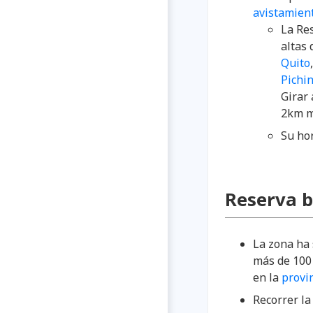
avistamient
La Re
altas 
Quito
Pichi
Girar 
2km m
Su hor
Reserva b
La zona ha 
más de 100
en la
provi
Recorrer la