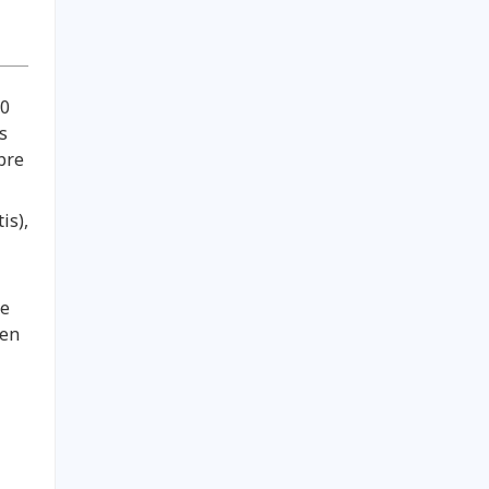
00
s
bre
is),
de
 en