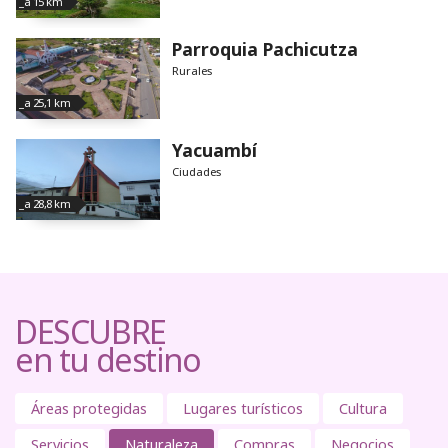
_a 15 km
Parroquia Pachicutza
Rurales
_a 25,1 km
Yacuambí
Ciudades
_a 28,8 km
DESCUBRE
en tu destino
Áreas protegidas
Lugares turísticos
Cultura
Servicios
Naturaleza
Compras
Negocios