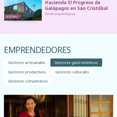
Hacienda El Progreso de
Galápagos en San Cristóbal
Zonas arqueológicas
_a 8,2 km
EMPRENDEDORES
Gestores artesanales
Gestores gastronómicos
Gestores productivos
Gestores culturales
Gestores comunitarios