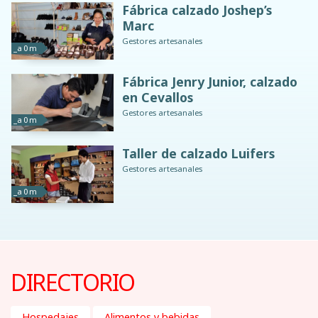
Fábrica calzado Joshep’s
Marc
Gestores artesanales
_a 0 m
Fábrica Jenry Junior, calzado
en Cevallos
Gestores artesanales
_a 0 m
Taller de calzado Luifers
Gestores artesanales
_a 0 m
DIRECTORIO
Hospedajes
Alimentos y bebidas