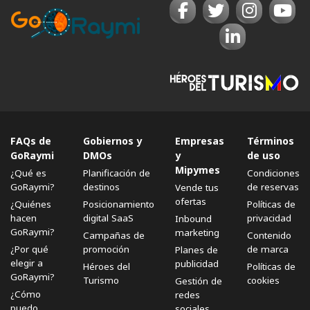
FAQs de
Gobiernos y
Empresas
Términos
GoRaymi
DMOs
y
de uso
Mipymes
¿Qué es
Planificación de
Condiciones
GoRaymi?
destinos
de reservas
Vende tus
ofertas
¿Quiénes
Posicionamiento
Políticas de
hacen
digital SaaS
privacidad
Inbound
GoRaymi?
marketing
Campañas de
Contenido
¿Por qué
promoción
de marca
Planes de
elegir a
publicidad
Héroes del
Políticas de
GoRaymi?
Turismo
cookies
Gestión de
¿Cómo
redes
puedo
sociales