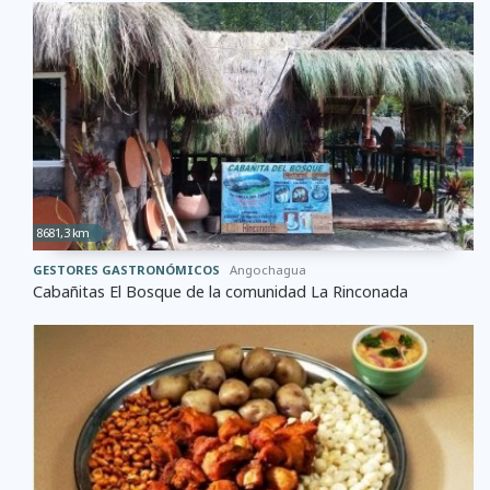
8681,3 km
GESTORES GASTRONÓMICOS
Angochagua
Cabañitas El Bosque de la comunidad La Rinconada