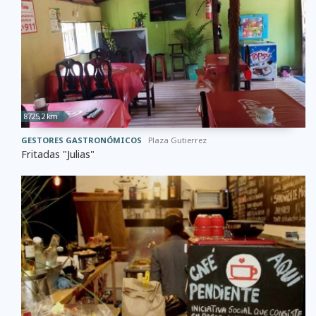
8725,2 km
GESTORES GASTRONÓMICOS
Plaza Gutierrez
Fritadas "Julias"