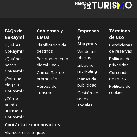
FAQs de
Gobiernos y
Empresas
Términos
GoRaymi
DMOs
y
de uso
Mipymes
¿Qué es
Planificación de
Condiciones
GoRaymi?
destinos
de reservas
Vende tus
ofertas
¿Quiénes
Posicionamiento
Políticas de
hacen
digital SaaS
privacidad
Inbound
GoRaymi?
marketing
Campañas de
Contenido
¿Por qué
promoción
de marca
Planes de
elegir a
publicidad
Héroes del
Políticas de
GoRaymi?
Turismo
cookies
Gestión de
¿Cómo
redes
puedo
sociales
unirme a
GoRaymi?
Contáctate con nosotros
Alianzas estratégicas