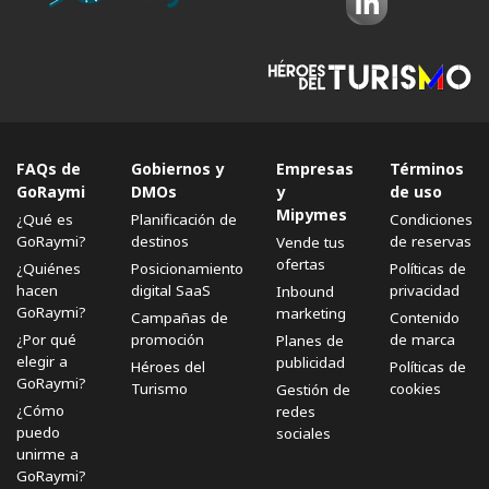
FAQs de
Gobiernos y
Empresas
Términos
GoRaymi
DMOs
y
de uso
Mipymes
¿Qué es
Planificación de
Condiciones
GoRaymi?
destinos
de reservas
Vende tus
ofertas
¿Quiénes
Posicionamiento
Políticas de
hacen
digital SaaS
privacidad
Inbound
GoRaymi?
marketing
Campañas de
Contenido
¿Por qué
promoción
de marca
Planes de
elegir a
publicidad
Héroes del
Políticas de
GoRaymi?
Turismo
cookies
Gestión de
¿Cómo
redes
puedo
sociales
unirme a
GoRaymi?