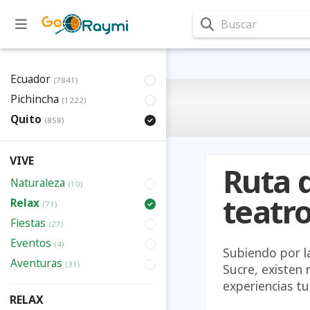
Buscar
Ecuador
(7841)
Pichincha
(1222)
Quito
(858)
VIVE
Ruta 
Naturaleza
(10)
teatr
Relax
(71)
Fiestas
(27)
Eventos
(4)
Subiendo por la
Aventuras
(31)
Sucre, existen 
experiencias tu
RELAX