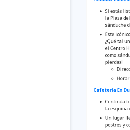
Si estás lis
la Plaza de
sánduche de
Este icónic
¿Qué tal un
el Centro H
como sánduc
pierdas!
Direcc
Horari
Cafetería En Du
Continúa tu
la esquina 
Un lugar ll
postres y c