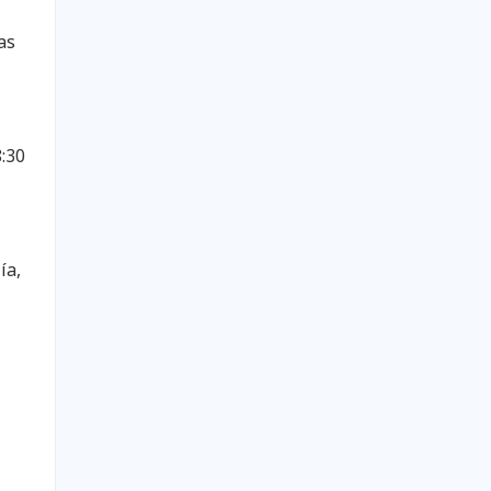
as
8:30
ía,