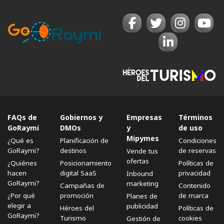
Leyendas
El Ecuador a pesar de ser un territorio
relativamente pequeño, es un país rico en
culturas
,
leyendas
y
folclore.
Las
actividades
típicas ecuatorianas
toman diversas formas de
acuerdo a el área, la ciudad e incluso los edificios
FAQs de
Gobiernos y
Empresas
Términos
a los que son asociados es por ello que el
Turismo
GoRaymi
DMOs
y
de uso
en Ecuador
tiene una gran acogida.
Mipymes
¿Qué es
Planificación de
Condiciones
Las leyendas de Ecuador
son un reflejo de la
GoRaymi?
destinos
de reservas
Vende tus
Costa, Sierra, Oriente y
Galápagos
, es un
ofertas
¿Quiénes
Posicionamiento
Políticas de
compilado de historias populares que han
hacen
digital SaaS
privacidad
Inbound
sobrevivido con el paso del tiempo, gracias a una
GoRaymi?
marketing
Campañas de
Contenido
correcta transmisión oral. Se sabe que la gran
¿Por qué
promoción
de marca
Planes de
elegir a
publicidad
mayoría de este tipo de historias, procede del
Héroes del
Políticas de
GoRaymi?
Turismo
cookies
tiempo en el que se llevó a cabo la conquista de
Gestión de