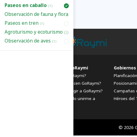
Paseos en caballo
(1)
Observación de fauna y flora
(5)
Paseos en tren
(1)
Agroturismo y ecoturismo
(2)
Observación de aves
(1)
FAQs de GoRaymi
Gobiernos
¿Qué es GoRaymi?
Planificació
¿Quiénes hacen GoRaymi?
Posicionami
¿Por qué elegir a GoRaymi?
Campañas 
¿Cómo puedo unirme a
Héroes del 
GoRaymi?
© 2026 G