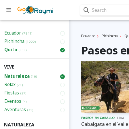
Search
Ecuador
(7841)
Ecuador
Pichincha
Qu
Pichincha
(1222)
Paseos e
Quito
(858)
VIVE
Naturaleza
(10)
Relax
(71)
Fiestas
(27)
Eventos
(4)
8737.4 km
Aventuras
(31)
PASEOS EN CABALLO
Lloa
Cabalgata en el Valle
NATURALEZA