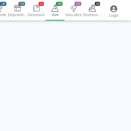
149
174
83
143
235
34
nde
Emprendedores
Directorio
Vive
Descubre
Destinos turísticos
Login