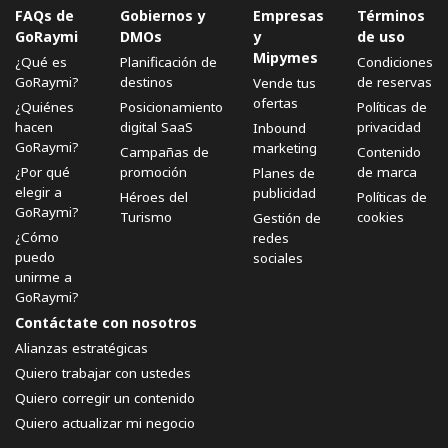
FAQs de
Gobiernos y
Empresas
Términos
GoRaymi
DMOs
y
de uso
Mipymes
¿Qué es
Planificación de
Condiciones
GoRaymi?
destinos
de reservas
Vende tus
ofertas
¿Quiénes
Posicionamiento
Políticas de
hacen
digital SaaS
privacidad
Inbound
GoRaymi?
marketing
Campañas de
Contenido
¿Por qué
promoción
de marca
Planes de
elegir a
publicidad
Héroes del
Políticas de
GoRaymi?
Turismo
cookies
Gestión de
¿Cómo
redes
puedo
sociales
unirme a
GoRaymi?
Contáctate con nosotros
Alianzas estratégicas
Quiero trabajar con ustedes
Quiero corregir un contenido
Quiero actualizar mi negocio