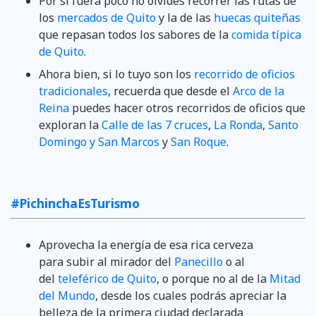
Por si fuera poco no olvides recorrer las rutas de
los
mercados de Quito
y la de las
huecas quiteñas
que repasan todos los sabores de la
comida típica
de Quito
.
Ahora bien, si lo tuyo son los
recorrido de oficios
tradicionales
, recuerda que desde el
Arco de la
Reina
puedes hacer otros recorridos de oficios que
exploran la
Calle de las 7 cruces
,
La Ronda
,
Santo
Domingo y San Marcos
y
San Roque
.
#PichinchaEsTurismo
Aprovecha la energía de esa rica cerveza
para subir al mirador del
Panecillo
o al
del
teleférico de Quito
, o porque no al de la
Mitad
del Mundo
, desde los cuales podrás apreciar la
belleza de la primera ciudad declarada