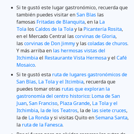
Si te gustó este lugar gastronómico, recuerda que
también puedes visitar en
San Blas
las
famosas
Fritadas de Blanquita
, en la
La
Tola
los
Caldos de la Tola
y la
Picantería Rosita
,
en el Mercado Central las
corvinas de Gloria
,
las
corvinas de Don Jimmy
y las
coladas de churos
.
Y más arriba en
las hermosas vistas del
Itchimbia
el
Restaurante Vista Hermosa
y el
Café
Mosaico
.
Si te gustó esta
ruta de lugares gastronómicos de
San Blas, La Tola y el Itcimbia
, recuerda que
puedes tomar otras
rutas que exploran la
gastronomía del centro historico
:
Loma de San
Juan
,
San Franciso
,
Plaza Grande
,
La Tola y el
Itchimbia
,
la de los Teatros
, la de
las siete cruces
,
la de
La Ronda
y si visitas Quito en
Semana Santa
,
la
ruta de la Fanesca
.