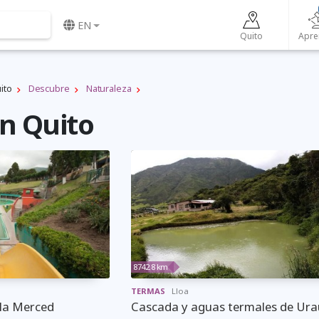
EN
Quito
Apre
ito
Descubre
Naturaleza
n Quito
8742.8 km
TERMAS
Lloa
 la Merced
Cascada y aguas termales de Ur