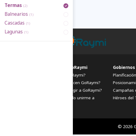
Termas
(2)
Balnearios
(1)
Cascadas
(1)
Lagunas
(1)
FAQs de GoRaymi
Gobiernos
¿Qué es GoRaymi?
Planificació
¿Quiénes hacen GoRaymi?
Posicionami
¿Por qué elegir a GoRaymi?
Campañas 
¿Cómo puedo unirme a
Héroes del 
GoRaymi?
© 2026 G