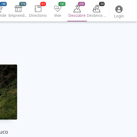
149
174
83
143
235
34
nde
Emprendedores
Directorio
Vive
Descubre
Destinos turísticos
Login
auco