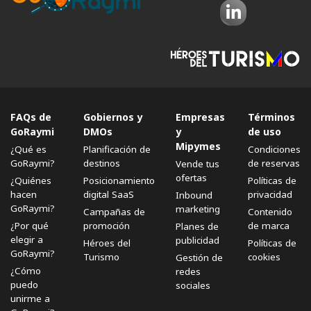
FAQs de
Gobiernos y
Empresas
Términos
GoRaymi
DMOs
y
de uso
Mipymes
¿Qué es
Planificación de
Condiciones
GoRaymi?
destinos
de reservas
Vende tus
ofertas
¿Quiénes
Posicionamiento
Políticas de
hacen
digital SaaS
privacidad
Inbound
GoRaymi?
marketing
Campañas de
Contenido
¿Por qué
promoción
de marca
Planes de
elegir a
publicidad
Héroes del
Políticas de
GoRaymi?
Turismo
cookies
Gestión de
¿Cómo
redes
puedo
sociales
unirme a