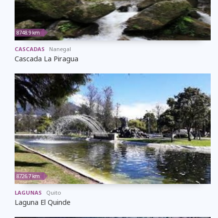
8748.9 km
CASCADAS
Nanegal
Cascada La Piragua
8726.7 km
LAGUNAS
Quito
Laguna El Quinde