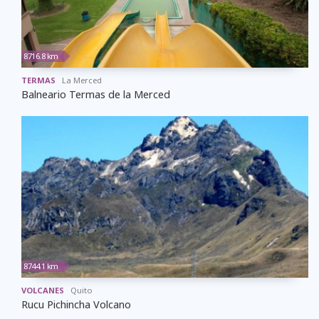
8716.8 km
TERMAS
La Merced
Balneario Termas de la Merced
8744.1 km
VOLCANES
Quito
Rucu Pichincha Volcano